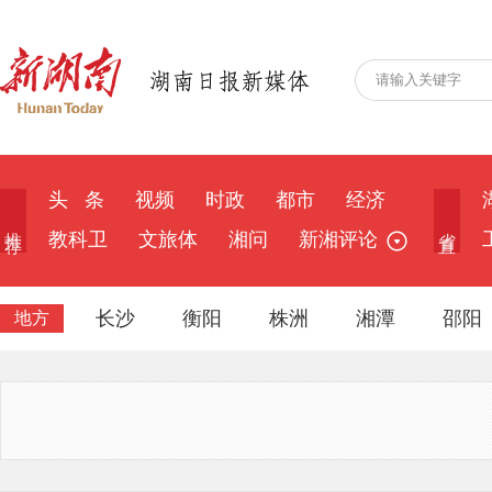
头 条
视频
时政
都市
经济
推 荐
省 直
教科卫
文旅体
湘问
新湘评论
长沙
衡阳
株洲
湘潭
邵阳
地方