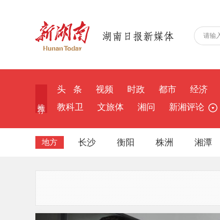
头 条
视频
时政
都市
经济
推 荐
教科卫
文旅体
湘问
新湘评论
长沙
衡阳
株洲
湘潭
地方