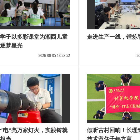
学子以多彩课堂为湘西儿童
走进生产一线，锤炼
逐梦星光
2026-08-05 18:23:52
20
“电”亮万家灯火，实践铸就
倾听古村回响！长理
担当
技术留住千年方言