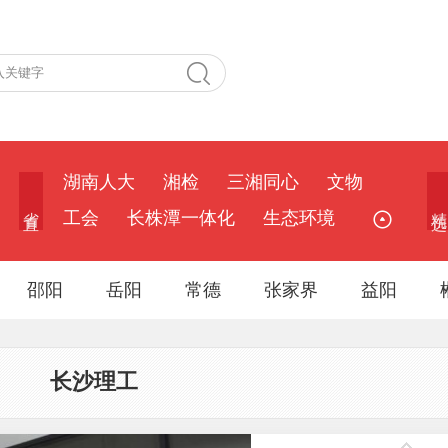
湖南人大
湘检
三湘同心
文物
省 直
精 选
工会
长株潭一体化
生态环境
邵阳
岳阳
常德
张家界
益阳
长沙理工