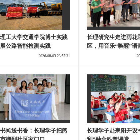
理工大学交通学院博士实践
长理研究生走进雨花
展公路智能检测实践
区，用音乐“唤醒”语
2026-08-03 23:57:31
20
书摊送书香：长理学子把阅
长理学子赴耒阳开设“
市搬到社区家门口
利”融合科普课堂