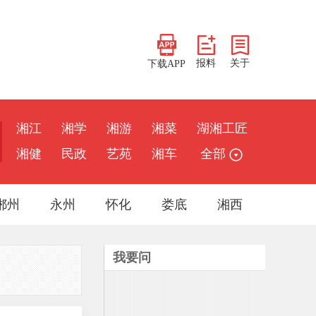
报料
关于
下载APP
湘江
湘学
湘游
湘菜
湖湘工匠
湘健
民政
艺苑
湘车
全部
郴州
永州
怀化
娄底
湘西
我要问