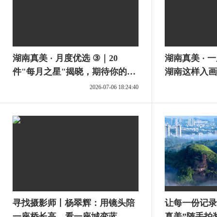
湖南真美 · 月度优选 ③｜20
湖南真美 · 
件"每月之星"揭晓，期待你的参
湖南这样入画
与
2026-07-06 18:24:40
寻找摄影师丨杨翠辉：用镜头陪
让每一份记录
一座桥长高，看一座城变蓝
真美”随手拍