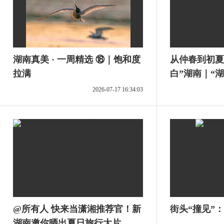
湖南真美 · 一周精选 ⑱｜饱和度
从仲春到初夏
拉满
白”湖南｜“
揭晓
2026-07-17 16:34:03
@所有人 快来当潇湘推荐官！新
街头“撞见”
湖南邀你晒出夏日旅行大片