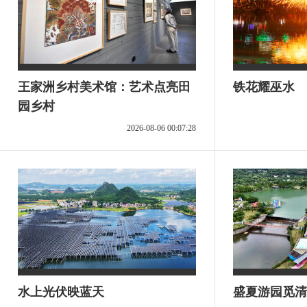
王家洲乡村美术馆：艺术点亮田
铁花耀巫水
园乡村
2026-08-06 00:07:28
水上光伏映蓝天
盛夏游园觅清