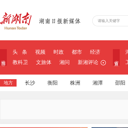
头 条
视频
时政
都市
经济
推 荐
省 直
教科卫
文旅体
湘问
新湘评论
长沙
衡阳
株洲
湘潭
邵阳
地方