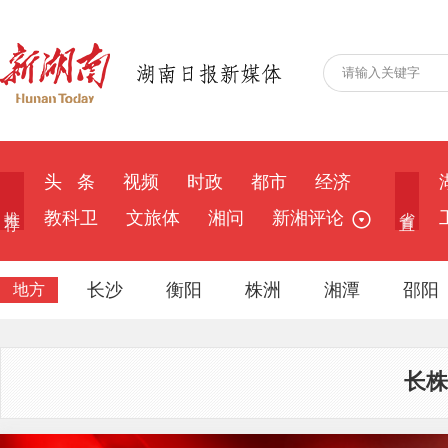
头 条
视频
时政
都市
经济
推 荐
省 直
教科卫
文旅体
湘问
新湘评论
长沙
衡阳
株洲
湘潭
邵阳
地方
长株