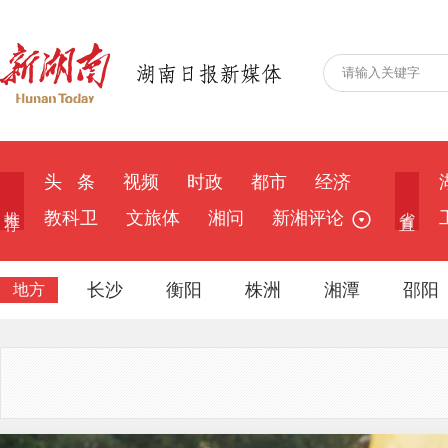
头 条
视频
时政
都市
经济
推 荐
省 直
教科卫
文旅体
湘问
新湘评论
长沙
衡阳
株洲
湘潭
邵阳
地方