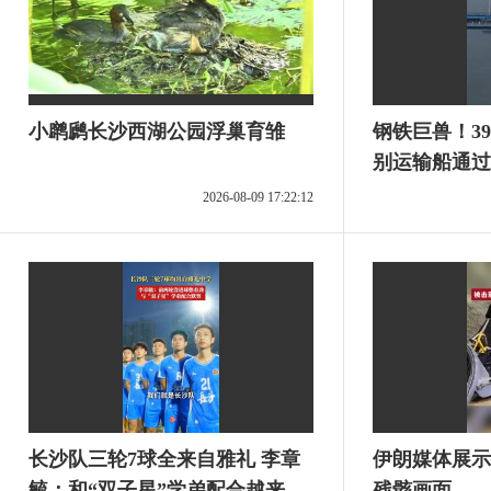
小䴙䴘长沙西湖公园浮巢育雏
钢铁巨兽！39
别运输船通过
太震撼了！
2026-08-09 17:22:12
长沙队三轮7球全来自雅礼 李章
伊朗媒体展示
毓：和“双子星”学弟配合越来越
残骸画面