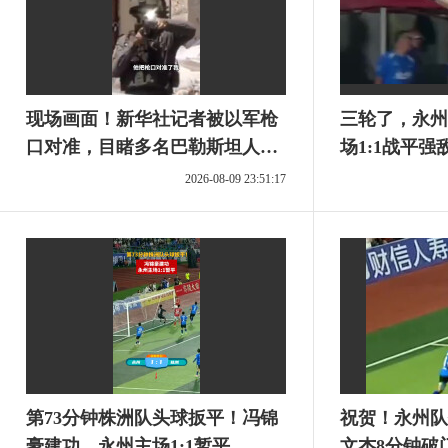
现场画面！新华社记者被以军枪
三轮了，永州
口对准，目睹多名巴勒斯坦人遭
场1:1战平强
逮捕
2026-08-09 23:51:17
第73分钟株洲队头球扳平！冯锦
祝贺！永州队
豪建功，永州主场1:1暂平
文杰8分钟破