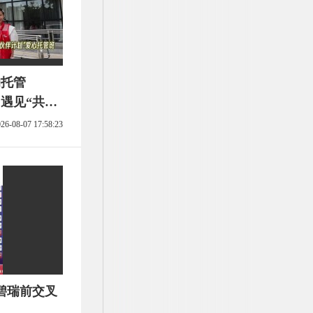
的托管
遇见“共青
管班
26-08-07 17:58:23
碧瑞前交叉