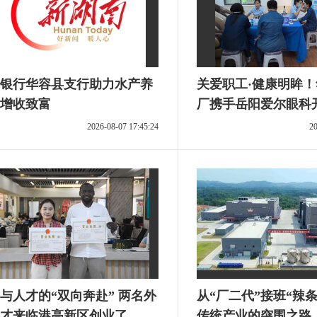
银行华容县支行助力水产养
关爱职工·健康明眸
增收致富
厂携手岳阳爱尔眼科
公益活动
2026-08-07 17:45:24
20
与人才的“双向奔赴” 两名外
从“厂二代”接班“辣
才来临港高新区创业了
传统产业的突围之路