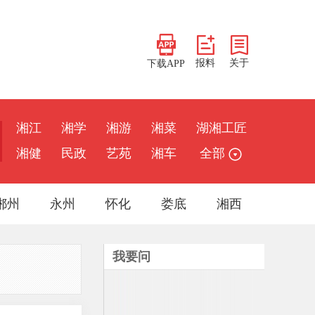
报料
关于
下载APP
湘江
湘学
湘游
湘菜
湖湘工匠
湘健
民政
艺苑
湘车
全部
郴州
永州
怀化
娄底
湘西
我要问