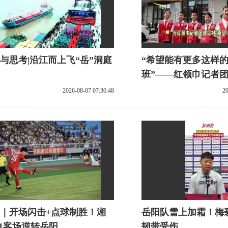
交通银行岳阳分行
2024-03-14 23:56:07
与思考|沿江而上飞“岳”洞庭
“希望能有更多这样
班”——红领巾记者团
中国工商银行岳阳分行
团·伙伴计划”爱心托
2026-08-07 07:36:48
20
2023-12-16 20:50:46
奋进新征程 建功新时代
2023-04-10 17:49:48
｜开场闪击+点球制胜！湘
岳阳队雪上加霜！梅
:1客场逆转岳阳
韧带受伤