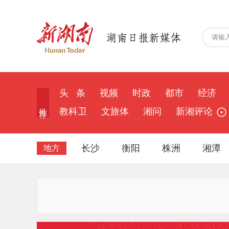
头 条
视频
时政
都市
经济
推 荐
教科卫
文旅体
湘问
新湘评论
长沙
衡阳
株洲
湘潭
地方