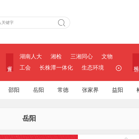
湖南人大
湘检
三湘同心
文物
省 直
精 选
工会
长株潭一体化
生态环境
邵阳
岳阳
常德
张家界
益阳
岳阳