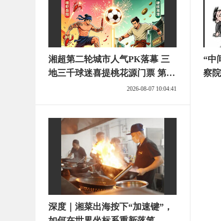
湘超第二轮城市人气PK落幕 三
“中
地三千球迷喜提桃花源门票 第三
察院
轮投票今天开启
2026-08-07 10:04:41
深度｜湘菜出海按下“加速键”，
如何在世界坐标系重新落笔