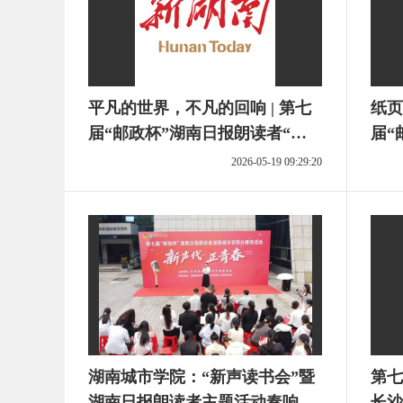
平凡的世界，不凡的回响 | 第七
纸页
届“邮政杯”湖南日报朗读者“阅
届“
读，看见更大的世界”主题活动
读，
2026-05-19 09:29:20
读后感征文选登②
读后
湖南城市学院：“新声读书会”暨
第七
湖南日报朗读者主题活动奏响青
长沙