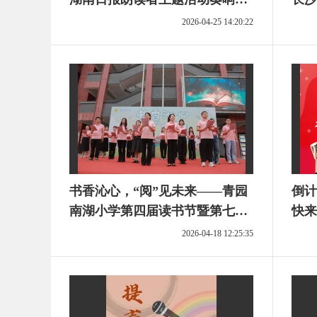
春奋进强音
单公
2026-04-25 14:20:22
书香沁心，“阅”见未来——青园
倒计
南湖小学第四届读书节暨第七
快来
届“邮政杯”湖南日报朗读者主题
2026-04-18 12:25:35
活动