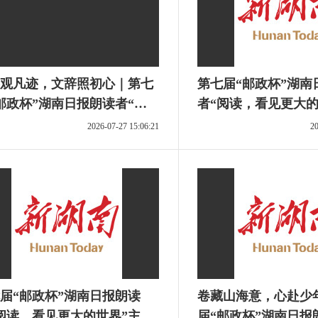
观凡迹，文辞照初心｜第七
第七届“邮政杯”湖南
邮政杯”湖南日报朗读者“阅
者“阅读，看见更大的
看见更大的世界”主题活动
活动优秀作品展播①
2026-07-27 15:06:21
20
感征文选登⑧
届“邮政杯”湖南日报朗读
卷藏山海意，心赴少
阅读，看见更大的世界”主题
届“邮政杯”湖南日报