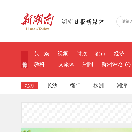
头 条
视频
时政
都市
经济
推 荐
教科卫
文旅体
湘问
新湘评论
长沙
衡阳
株洲
湘潭
地方