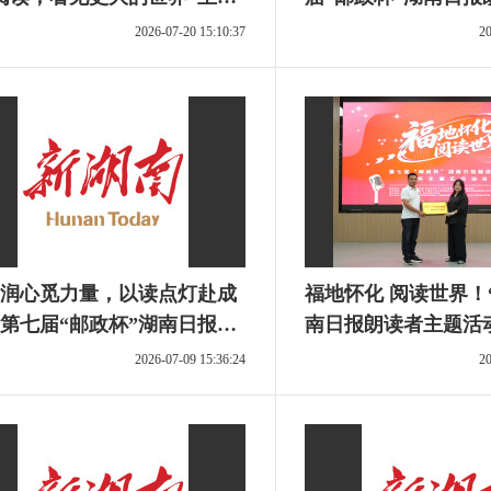
优秀作品名单公告
读，看见更大的世界
2026-07-20 15:10:37
20
读后感征文选登⑥
润心觅力量，以读点灯赴成
福地怀化 阅读世界！
第七届“邮政杯”湖南日报朗
南日报朗读者主题活
“阅读，看见更大的世界”主
启动
2026-07-09 15:36:24
20
动读后感征文选登④