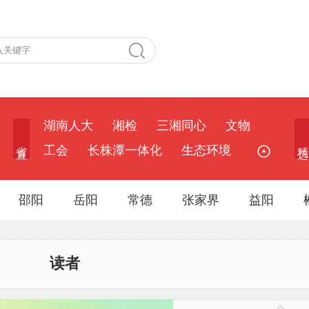
湖南人大
湘检
三湘同心
文物
省 直
精 选
工会
长株潭一体化
生态环境
邵阳
岳阳
常德
张家界
益阳
读者