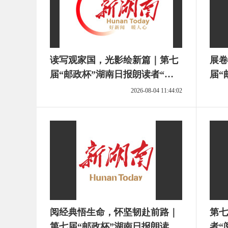
读写观家国，光影绘新篇｜第七
展卷
届“邮政杯”湖南日报朗读者“阅
届“
读，看见更大的世界”主题活动
读，
2026-08-04 11:44:02
读后感征文选登⑨
读后
阅经典悟生命，怀坚韧赴前路｜
第七
第七届“邮政杯”湖南日报朗读
者“