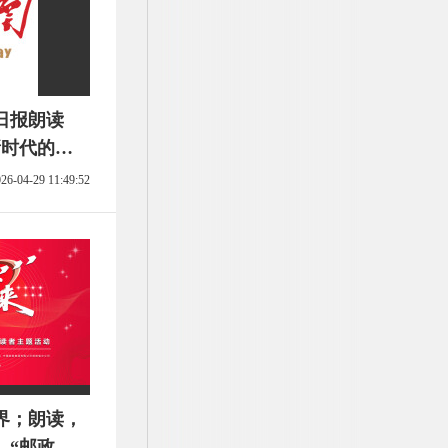
日报朗读
新时代的追
作品公告
26-04-29 11:49:52
界；朗读，
—“邮政