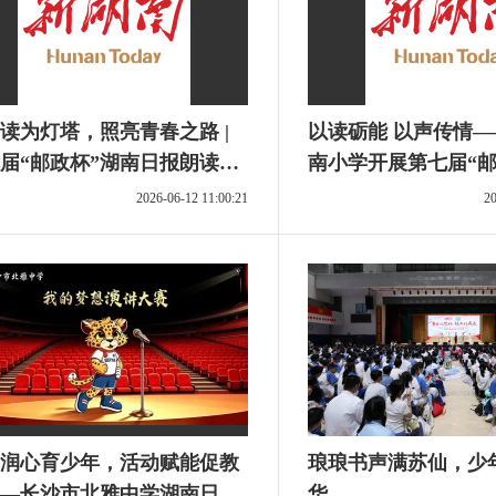
读为灯塔，照亮青春之路 |
以读砺能 以声传情
届“邮政杯”湖南日报朗读
南小学开展第七届“邮
阅读，看见更大的世界”主题
日报朗读者主题活动
2026-06-12 11:00:21
20
读后感征文选登③
润心育少年，活动赋能促教
琅琅书声满苏仙，少
—长沙市北雅中学湖南日报
华