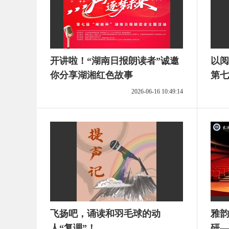
开讲啦！“湖南日报朗读者”诚邀
以阅
你分享湖湘红色故事
第七
者“
2026-06-16 10:49:14
活动
飞扬吧，诵读和羽毛球的动
雅韵
人“复调”！
研—