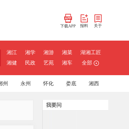
报料
关于
下载APP
湘江
湘学
湘游
湘菜
湖湘工匠
湘健
民政
艺苑
湘车
全部
郴州
永州
怀化
娄底
湘西
我要问