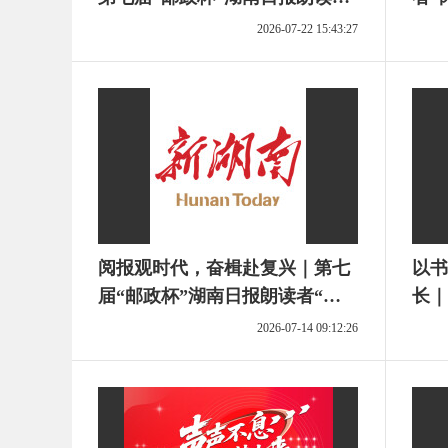
者“阅读，看见更大的世界”主题
活动
2026-07-22 15:43:27
活动读后感征文选登⑦
阅报观时代，奋楫赴复兴｜第七
以书
届“邮政杯”湖南日报朗读者“阅
长｜
读，看见更大的世界”主题活动
读者
2026-07-14 09:12:26
读后感征文选登⑤
题活