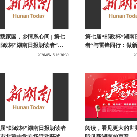
载家国，乡情系心间 | 第七
第七届“邮政杯”湖南
邮政杯”湖南日报朗读者“阅
者“与雷锋同行：做
看见更大的世界”主题活动
光者”主题活动优秀
2026-05-15 16:36:39
20
感征文选登①
届“邮政杯”湖南日报朗读者
阅读，看见更大的世
市北雅中学专场活动获奖名
听见新湖南的声音—