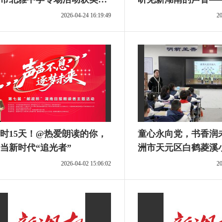
告
杯”湖南日报朗读者
2026-04-24 16:19:49
20
品征集
时15天！@热爱朗读的你，
童心永向党，书香润
当新时代“追光者”
洲市天元区白鹤菱溪
校园读书节暨湖南日
2026-04-02 15:06:02
20
题活动启动仪式