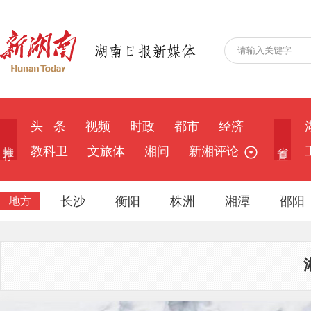
头 条
视频
时政
都市
经济
推 荐
省 直
教科卫
文旅体
湘问
新湘评论
长沙
衡阳
株洲
湘潭
邵阳
地方