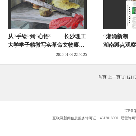
从“手绘”到“心悟” ——长沙理工
“湘涌新潮 
大学学子精微写实革命文物赓续
湖南蹲点观察
红色基因
萃
2026-01-06 22:40:25
首页
上一页
[1]
[2]
[
ICP
互联网新闻信息服务许可证：43120180001
经营许可证