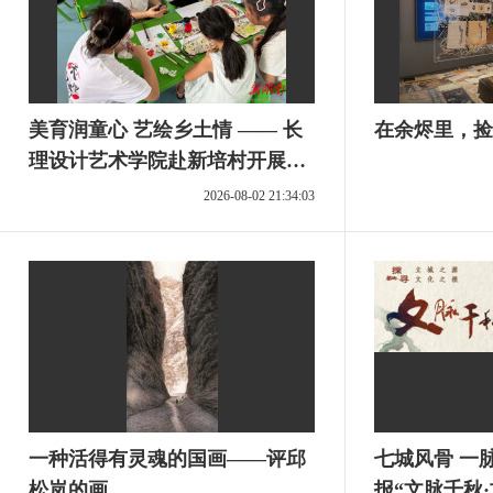
美育润童心 艺绘乡土情 —— 长
在余烬里，捡
理设计艺术学院赴新培村开展乡
村美育赋能实践
2026-08-02 21:34:03
一种活得有灵魂的国画——评邱
七城风骨 一
松岚的画
报“文脉千秋