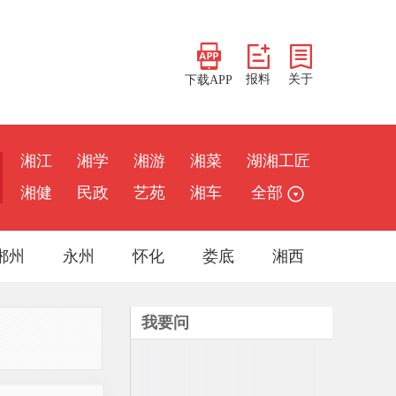
报料
关于
下载APP
湘江
湘学
湘游
湘菜
湖湘工匠
湘健
民政
艺苑
湘车
全部
郴州
永州
怀化
娄底
湘西
我要问