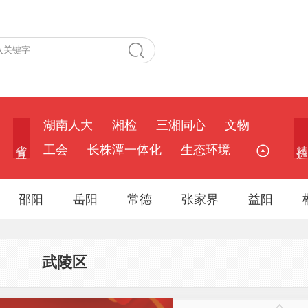
湖南人大
湘检
三湘同心
文物
省 直
精 选
工会
长株潭一体化
生态环境
邵阳
岳阳
常德
张家界
益阳
武陵区