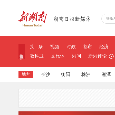
头 条
视频
时政
都市
经济
推 荐
教科卫
文旅体
湘问
新湘评论
长沙
衡阳
株洲
湘潭
地方