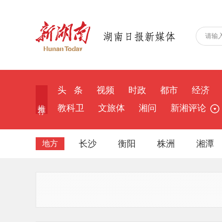
头 条
视频
时政
都市
经济
推 荐
教科卫
文旅体
湘问
新湘评论
长沙
衡阳
株洲
湘潭
地方