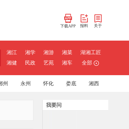
报料
关于
下载APP
湘江
湘学
湘游
湘菜
湖湘工匠
湘健
民政
艺苑
湘车
全部
郴州
永州
怀化
娄底
湘西
我要问