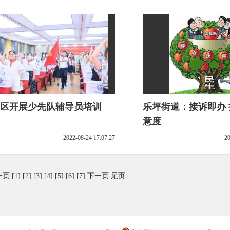
区开展少先队辅导员培训
乐坪街道：接诉即办
意度
2022-08-24 17:07:27
20
一页
[1]
[2]
[3]
[4]
[5]
[6]
[7]
下一页
尾页