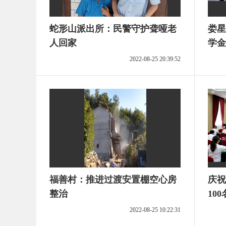
蛇形山派出所：民警守护聋哑老
娄星
人回家
学金
2022-08-25 20:39:52
福善村：推进过渡安置棚空心房
庆祝
整治
10
作者
2022-08-25 10:22:31