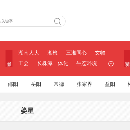
湖南人大
湘检
三湘同心
文物
省 直
精 选
工会
长株潭一体化
生态环境
邵阳
岳阳
常德
张家界
益阳
娄星