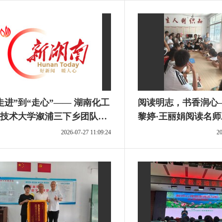
走进”到“走心”—— 湖南化工
阅读明志，书香润心
技术大学溆浦三下乡团队收
黎婷·王丽娟阅读名
府表扬信
期“送教下乡”活动
2026-07-27 11:09:24
20