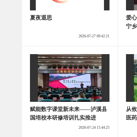
夏夜遐思
爱心
宁乡
2026-07-27 09:42:21
赋能数字课堂新未来——泸溪县
从攸
国培校本研修培训扎实推进
医药
假只
2026-07-24 15:44:25