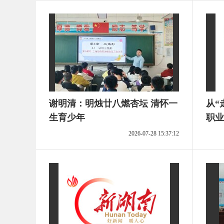
谢明清：明烛廿八燃杏坛 清怀一
从“
生育少年
职业
获政
2026-07-28 15:37:12