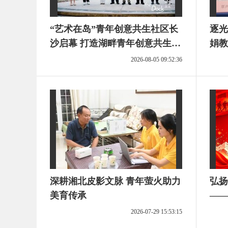
“艺术在岛”青年创意共生社区长
逐光
沙启幕 打造湖畔青年创意共生新
娟教
场景
与深
2026-08-05 09:52:36
深耕湘北皮影文脉 青年萤火助力
弘扬
美育传承
——
读者
2026-07-29 15:53:15