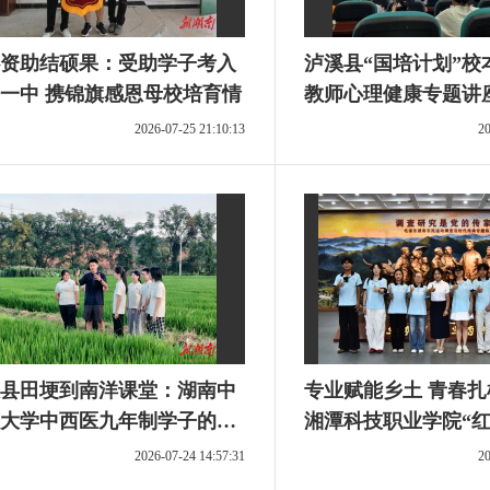
资助结硕果：受助学子考入
泸溪县“国培计划”校
一中 携锦旗感恩母校培育情
教师心理健康专题讲
师减压赋能
2026-07-25 21:10:13
20
县田埂到南洋课堂：湖南中
专业赋能乡土 青春
大学中西医九年制学子的暑
湘潭科技职业学院“红
有“转场”没有“休息”
愿服务队开展暑期“三
2026-07-24 14:57:31
20
实践活动