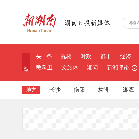
头 条
视频
时政
都市
经济
推 荐
教科卫
文旅体
湘问
新湘评论
长沙
衡阳
株洲
湘潭
地方