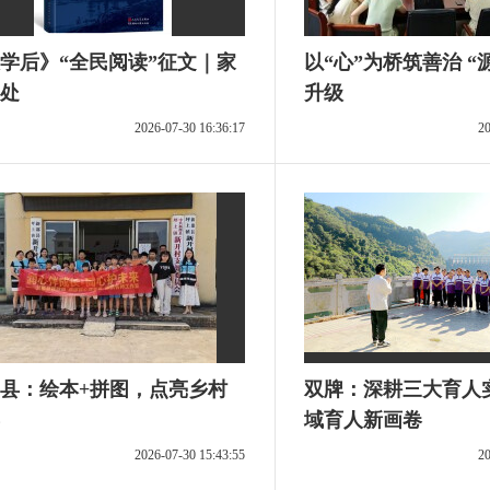
学后》“全民阅读”征文｜家
以“心”为桥筑善治 “
处
升级
2026-07-30 16:36:17
20
县：绘本+拼图，点亮乡村
双牌：深耕三大育人
域育人新画卷
2026-07-30 15:43:55
20