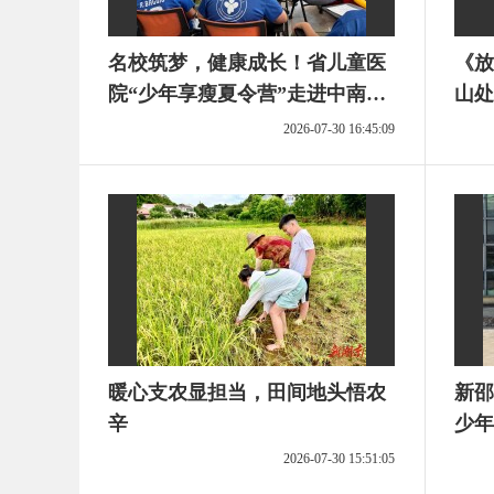
名校筑梦，健康成长！省儿童医
《放
院“少年享瘦夏令营”走进中南大
山处
学开展生涯研学
2026-07-30 16:45:09
暖心支农显担当，田间地头悟农
新邵
辛
少年
2026-07-30 15:51:05