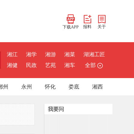
报料
关于
下载APP
湘江
湘学
湘游
湘菜
湖湘工匠
湘健
民政
艺苑
湘车
全部
郴州
永州
怀化
娄底
湘西
我要问