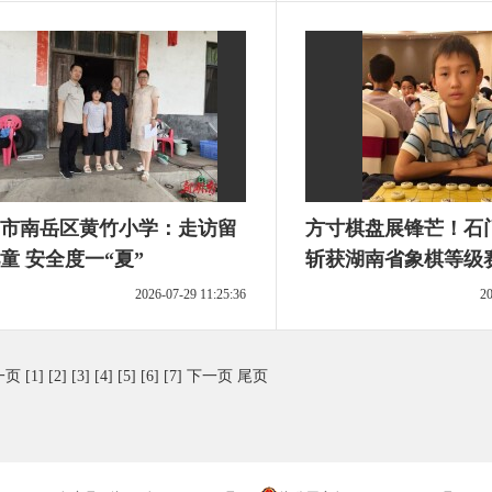
市南岳区黄竹小学：走访留
方寸棋盘展锋芒！石
童 安全度一“夏”
斩获湖南省象棋等级
2026-07-29 11:25:36
20
一页
[1]
[2]
[3]
[4]
[5]
[6]
[7]
下一页
尾页