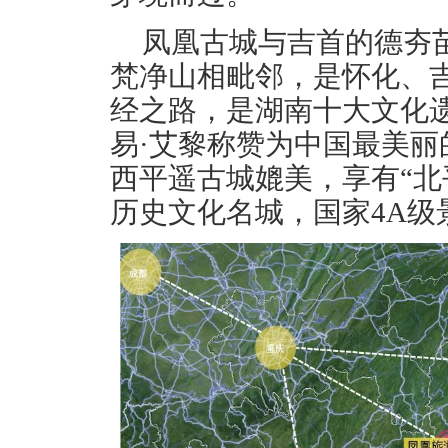
凤凰古城与吉首的德夯
梵净山相毗邻，是怀化、
经之路，是湖南十大文化
易·艾黎称赞为中国最美
西平遥古城媲美，享有“北
历史文化名城，国家4A级