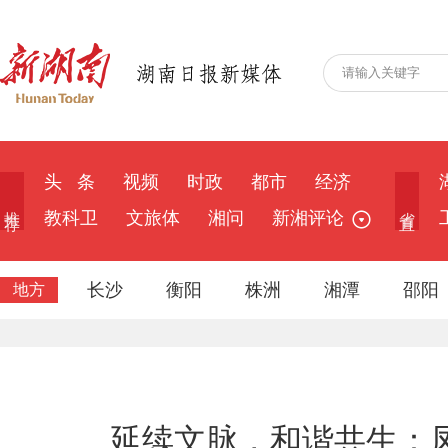
头 条
视频
时政
都市
经济
推 荐
省 直
教科卫
文旅体
湘问
新湘评论
长沙
衡阳
株洲
湘潭
邵阳
地方
延续文脉，和谐共生：