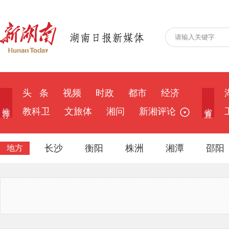
头 条
视频
时政
都市
经济
推 荐
省 直
教科卫
文旅体
湘问
新湘评论
长沙
衡阳
株洲
湘潭
邵阳
地方