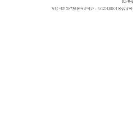
ICP
互联网新闻信息服务许可证：43120180001
经营许可证