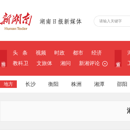
头 条
视频
时政
都市
经济
推 荐
省 直
教科卫
文旅体
湘问
新湘评论
长沙
衡阳
株洲
湘潭
邵阳
地方