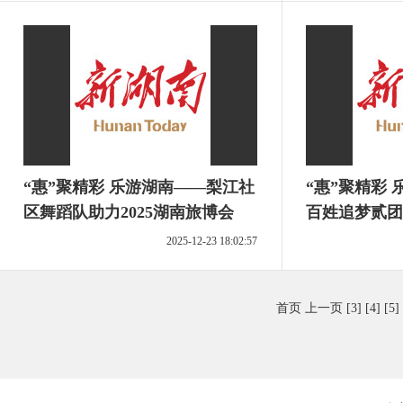
“惠”聚精彩 乐游湖南——梨江社
“惠”聚精彩
区舞蹈队助力2025湖南旅博会
百姓追梦贰团
会
2025-12-23 18:02:57
首页
上一页
[3]
[4]
[5]