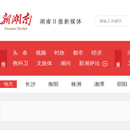
头 条
视频
时政
都市
经济
推 荐
省 直
教科卫
文旅体
湘问
新湘评论
长沙
衡阳
株洲
湘潭
邵阳
地方