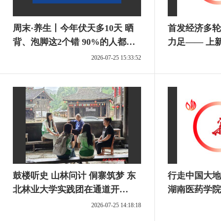
周末·养生丨今年伏天多10天 晒
首发经济多轮
背、泡脚这2个错 90%的人都在
力足—— 上
犯
日常
2026-07-25 15:33:52
鼓楼听史 山林问计 侗寨筑梦 东
行走中国大地
北林业大学实践团在通道开
湖南医药学院
展“三下乡”社会实践
生开展“行走
2026-07-25 14:18:18
活动