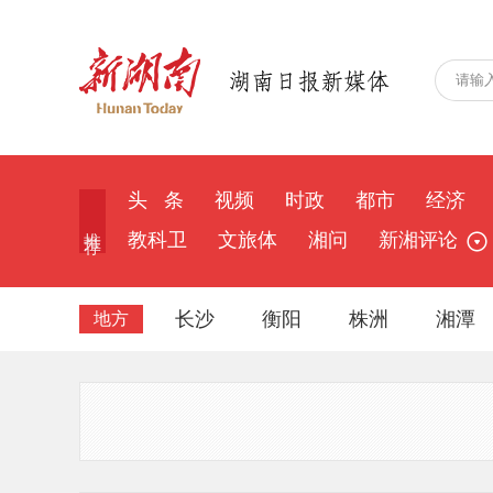
头 条
视频
时政
都市
经济
推 荐
教科卫
文旅体
湘问
新湘评论
长沙
衡阳
株洲
湘潭
地方