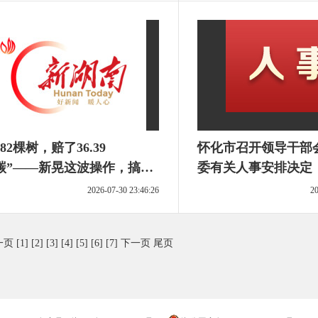
82棵树，赔了36.39
怀化市召开领导干部
碳”——新晃这波操作，搞清
委有关人事安排决定
生态帐”
2026-07-30 23:46:26
20
一页
[1]
[2]
[3]
[4]
[5]
[6]
[7]
下一页
尾页