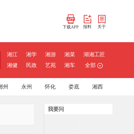
报料
关于
下载APP
湘江
湘学
湘游
湘菜
湖湘工匠
湘健
民政
艺苑
湘车
全部
郴州
永州
怀化
娄底
湘西
我要问