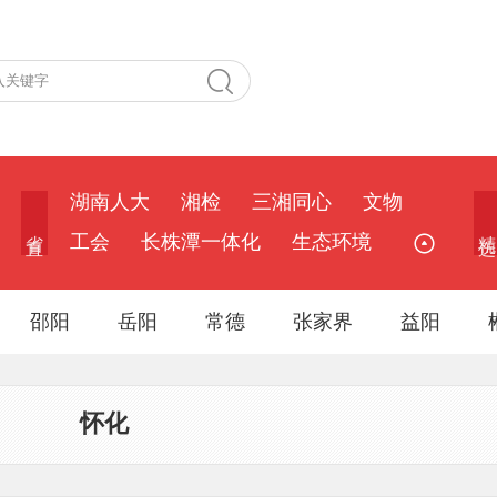
湖南人大
湘检
三湘同心
文物
省 直
精 选
工会
长株潭一体化
生态环境
邵阳
岳阳
常德
张家界
益阳
怀化