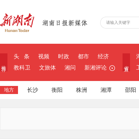
头 条
视频
时政
都市
经济
推 荐
省 直
教科卫
文旅体
湘问
新湘评论
长沙
衡阳
株洲
湘潭
邵阳
地方