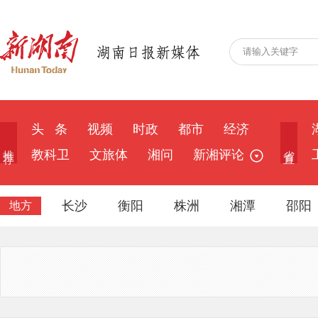
头 条
视频
时政
都市
经济
推 荐
省 直
教科卫
文旅体
湘问
新湘评论
长沙
衡阳
株洲
湘潭
邵阳
地方