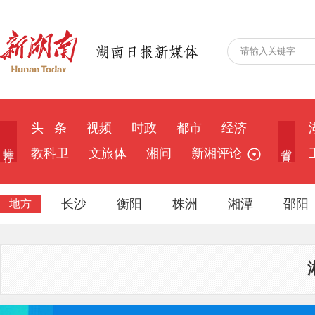
头 条
视频
时政
都市
经济
推 荐
省 直
教科卫
文旅体
湘问
新湘评论
长沙
衡阳
株洲
湘潭
邵阳
地方