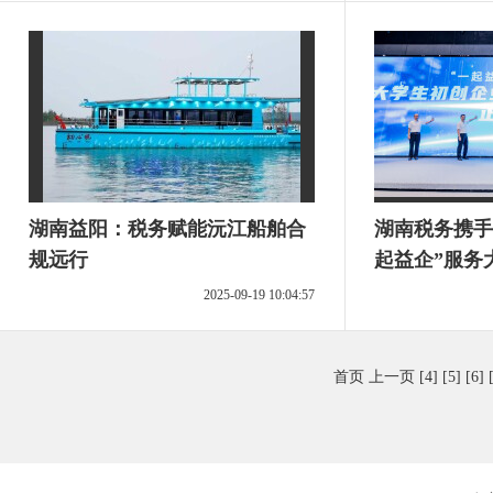
湖南益阳：税务赋能沅江船舶合
湖南税务携手
规远行
起益企”服务
动
2025-09-19 10:04:57
首页
上一页
[4]
[5]
[6]