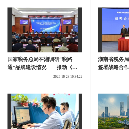
国家税务总局在湘调研“税路
湖南省税务局
通”品牌建设情况——推动《全
签署战略合作
球税讯》知识产品护航企业“走
建设加快谱写
2025-10-23 10:34:22
出去”