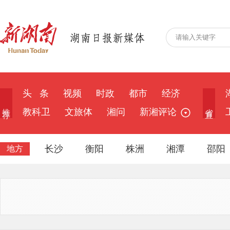
头 条
视频
时政
都市
经济
推 荐
省 直
教科卫
文旅体
湘问
新湘评论
长沙
衡阳
株洲
湘潭
邵阳
地方