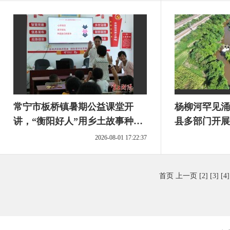
常宁市板桥镇暑期公益课堂开
杨柳河罕见涌
讲，“衡阳好人”用乡土故事种下
县多部门开展
爱的种子
2026-08-01 17:22:37
首页
上一页
[2]
[3]
[4]