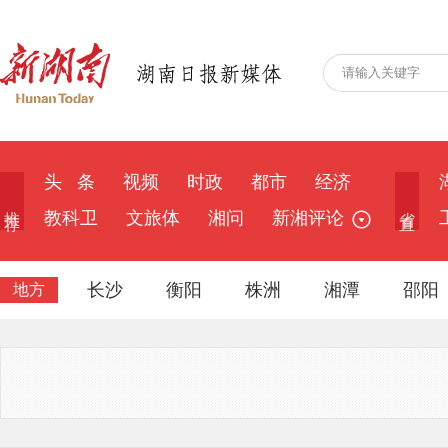
头 条
视频
时政
都市
经济
推 荐
省 直
教科卫
文旅体
湘问
新湘评论
长沙
衡阳
株洲
湘潭
邵阳
地方