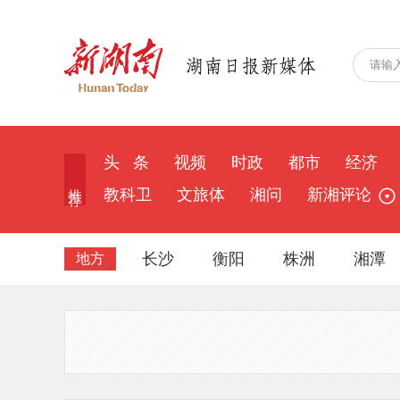
头 条
视频
时政
都市
经济
推 荐
教科卫
文旅体
湘问
新湘评论
长沙
衡阳
株洲
湘潭
地方