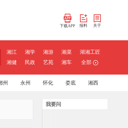
报料
关于
下载APP
湘江
湘学
湘游
湘菜
湖湘工匠
湘健
民政
艺苑
湘车
全部
郴州
永州
怀化
娄底
湘西
我要问