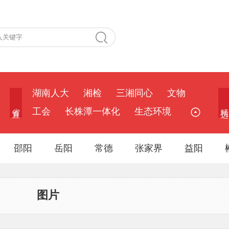
湖南人大
湘检
三湘同心
文物
省 直
精 选
工会
长株潭一体化
生态环境
邵阳
岳阳
常德
张家界
益阳
图片