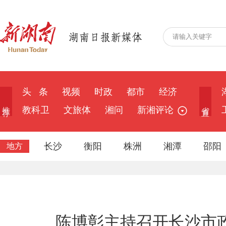
头 条
视频
时政
都市
经济
推 荐
省 直
教科卫
文旅体
湘问
新湘评论
长沙
衡阳
株洲
湘潭
邵阳
地方
陈博彰主持召开长沙市