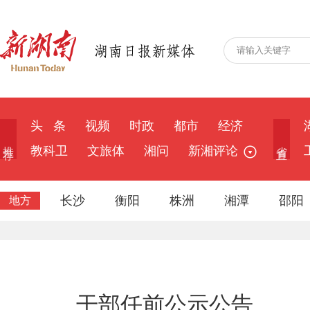
头 条
视频
时政
都市
经济
推 荐
省 直
教科卫
文旅体
湘问
新湘评论
长沙
衡阳
株洲
湘潭
邵阳
地方
干部任前公示公告