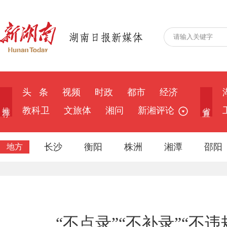
头 条
视频
时政
都市
经济
推 荐
省 直
教科卫
文旅体
湘问
新湘评论
长沙
衡阳
株洲
湘潭
邵阳
地方
“不点录”“不补录”“不违