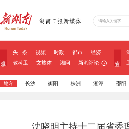
头 条
视频
时政
都市
经济
推 荐
省 直
教科卫
文旅体
湘问
新湘评论
长沙
衡阳
株洲
湘潭
邵阳
地方
沈晓明主持十二届省委