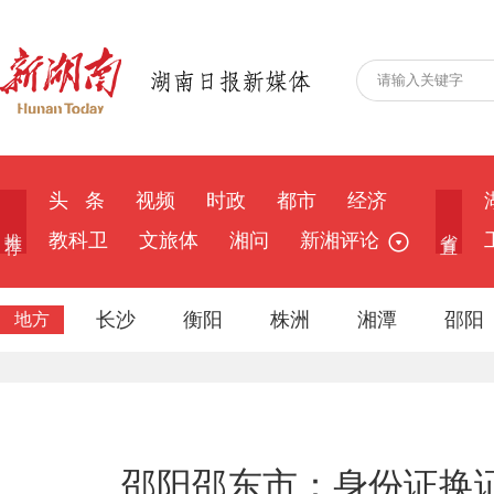
头 条
视频
时政
都市
经济
推 荐
省 直
教科卫
文旅体
湘问
新湘评论
长沙
衡阳
株洲
湘潭
邵阳
地方
邵阳邵东市：身份证换证