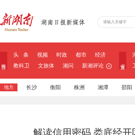
头 条
视频
时政
都市
经济
推 荐
省 直
教科卫
文旅体
湘问
新湘评论
长沙
衡阳
株洲
湘潭
邵阳
地方
解读信用密码 娄底经