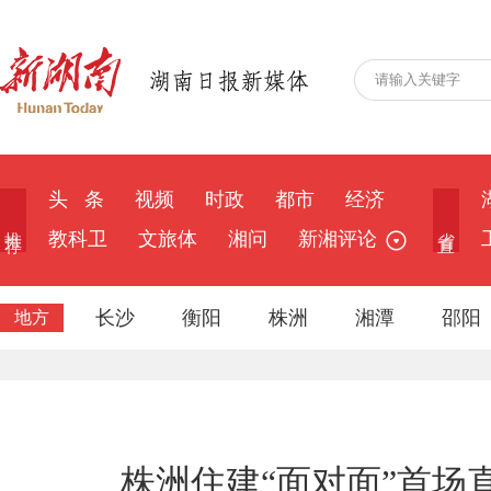
头 条
视频
时政
都市
经济
推 荐
省 直
教科卫
文旅体
湘问
新湘评论
长沙
衡阳
株洲
湘潭
邵阳
地方
株洲住建“面对面”首场