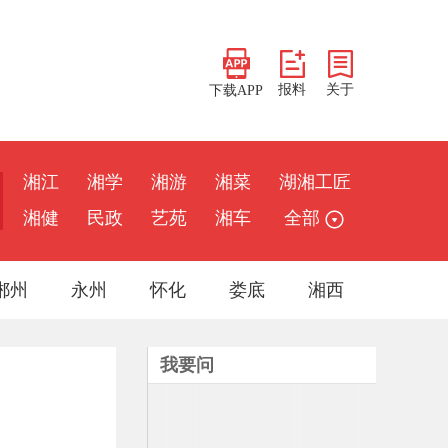
报料
关于
下载APP
湘江
湘学
湘游
湘菜
湖湘工匠
湘健
民政
艺苑
湘车
全部
郴州
永州
怀化
娄底
湘西
我要问