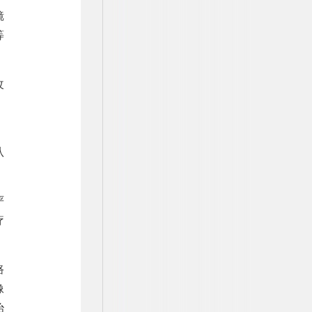
镜
等
改
，
从
严
疗
路
像
治