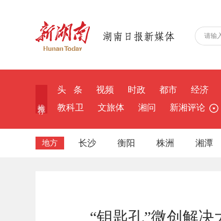
头 条
视频
时政
都市
经济
推 荐
教科卫
文旅体
湘问
新湘评论
长沙
衡阳
株洲
湘潭
地方
“钥匙孔”微创解