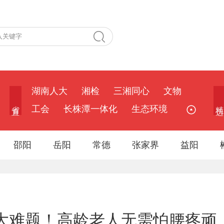
湖南人大
湘检
三湘同心
文物
省 直
精 选
工会
长株潭一体化
生态环境
邵阳
岳阳
常德
张家界
益阳
决大难题！高龄老人无需怕腰疼顽