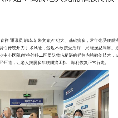
张春祥 通讯员 胡琦琦 朱文青)年纪大、基础病多，常年饱受腰腿
惧怕传统开刀手术风险，迟迟不敢接受治疗，只能强忍病痛。
长沙中心医院)脊柱外科二区团队凭借精湛的脊柱内镜微创技术，
神经压迫，让老人摆脱多年腰腿痛困扰，顺利恢复正常行走。