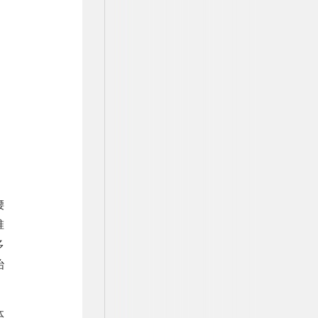
腰
椎
多
治
体