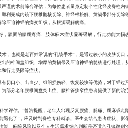
展严谨的术前综合评估，为每位患者量身定制个性化经皮脊柱内
，顺利完成内镜下腰椎髓核切除、神经根松解、黄韧带部分切除
解除压迫神经的病变组织，从根源缓解病痛。
好，顽固的腰腿疼痛、肢体麻木症状显著缓解，行走功能大幅
技术，也就是老百姓常说的“孔镜手术”，是通过较小的皮肤切口
突出的椎间盘组织、增厚的黄韧带及压迫神经的髓核进行处理，
木和行走受限等症状。
具有切口小、出血少、组织损伤轻、恢复较快等优势，对于经过
，为部分老年腰椎间盘突出症、腰椎管狭窄症患者提供了新的治
须科学评估。”曾浩提醒，老年人出现反复腰痛、腿痛、腿麻或走
功能退化了”，应及时到脊柱专科就诊。医生会结合患者症状、影
功能、麻醉风险以及个人生活需求综合判断是否适合孔镜微创