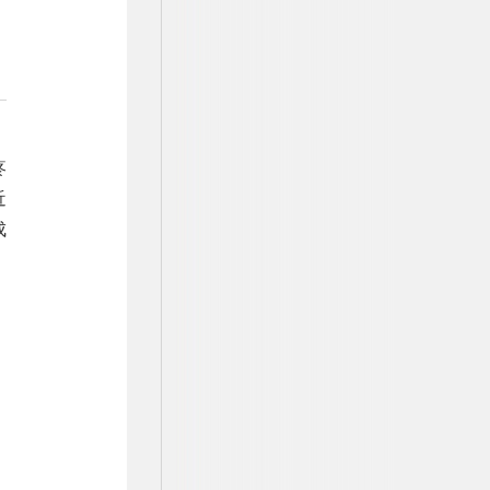
疼
近
成