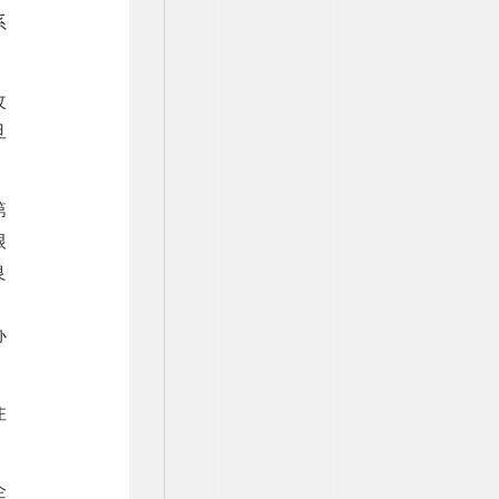
系
。
改
旦
第
根
良
，
办
住
企