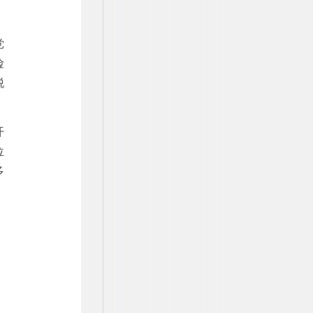
党
险
税
开
位
多