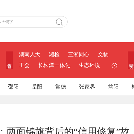
湖南人大
湘检
三湘同心
文物
省 直
精 选
工会
长株潭一体化
生态环境
邵阳
岳阳
常德
张家界
益阳
：两面锦旗背后的“信用修复”故