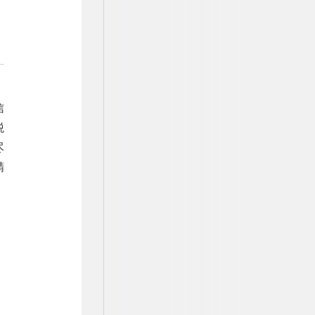
信
税
尽
精