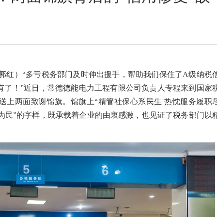
 郭红）“多亏税务部门及时伸出援手，帮助我们保住了A级纳税
有了！”近日，常德德能电力工程有限公司负责人专程来到国家
送上两面致谢锦旗。锦旗上“精管社保心系民生 热忱服务履职
政为民”的字样，既承载着企业的由衷感激，也见证了税务部门以