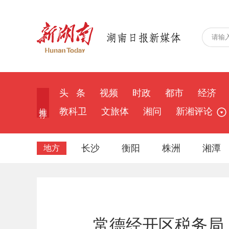
头 条
视频
时政
都市
经济
推 荐
教科卫
文旅体
湘问
新湘评论
长沙
衡阳
株洲
湘潭
地方
常德经开区税务局