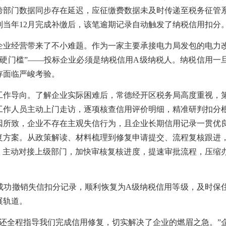
跨部门数据同步存在延迟，应征缴费数据未及时传递至税务征管
到当年12月完成补缴后，该笔逾期记录自动触发了纳税信用扣分
企业经营带来了不小难题。作为一家主要承接电力局发包的电力
“硬门槛”——投标企业必须是纳税信用A级纳税人。纳税信用一
存面临严峻考验。
工作导向。了解企业实际困难后，常德经开区税务局高度重视，
工作人员主动上门走访，逐项核查信用评价明细，精准研判扣分
因所致，企业不存在主观失信行为，且企业长期信用记录一贯优
复方案。从政策解读、材料梳理到修复申请提交、流程复核跟进
导，主动对接上级部门，加快审核复核进度，提速审批流程，压缩
成功撤销失信扣分记录，顺利恢复为A级纳税信用等级，及时保
展轨道。
，还全程指导我们完成信用修复，切实解决了企业的燃眉之急。”