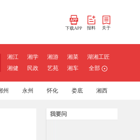
报料
关于
下载APP
湘江
湘学
湘游
湘菜
湖湘工匠
湘健
民政
艺苑
湘车
全部
郴州
永州
怀化
娄底
湘西
我要问