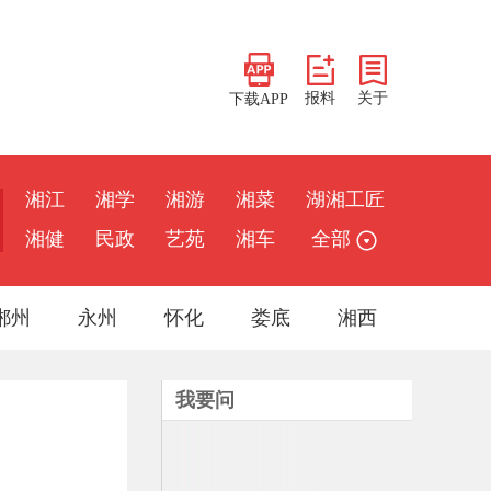
报料
关于
下载APP
湘江
湘学
湘游
湘菜
湖湘工匠
湘健
民政
艺苑
湘车
全部
郴州
永州
怀化
娄底
湘西
我要问