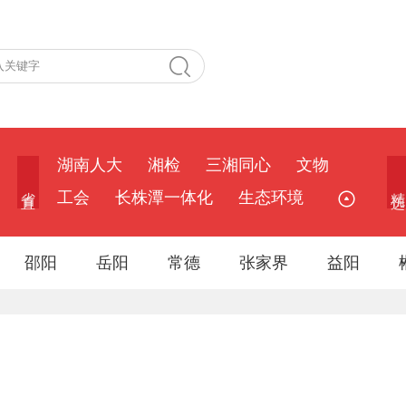
湖南人大
湘检
三湘同心
文物
省 直
精 选
工会
长株潭一体化
生态环境
邵阳
岳阳
常德
张家界
益阳