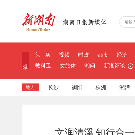
头 条
视频
时政
都市
经济
推 荐
教科卫
文旅体
湘问
新湘评论
长沙
衡阳
株洲
湘潭
地方
文润清溪 知行合一