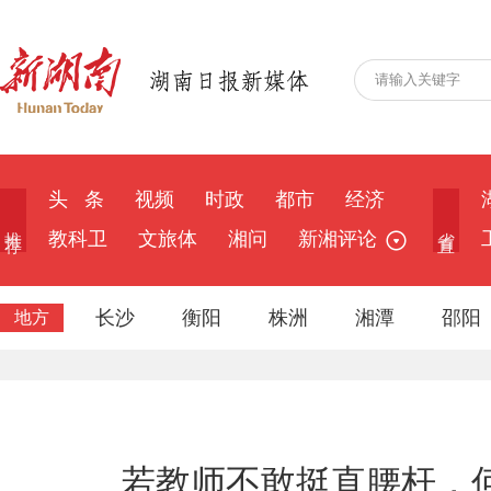
头 条
视频
时政
都市
经济
推 荐
省 直
教科卫
文旅体
湘问
新湘评论
长沙
衡阳
株洲
湘潭
邵阳
地方
若教师不敢挺直腰杆，