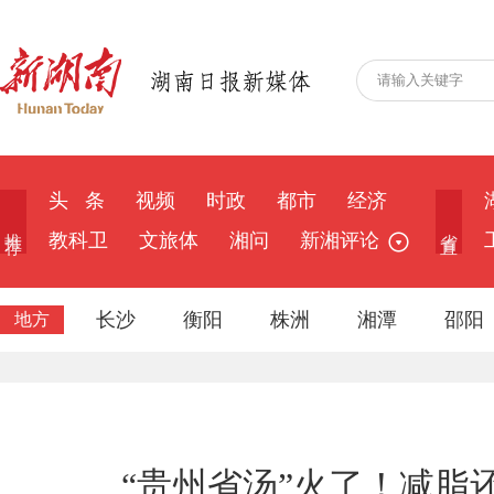
头 条
视频
时政
都市
经济
推 荐
省 直
教科卫
文旅体
湘问
新湘评论
长沙
衡阳
株洲
湘潭
邵阳
地方
“贵州省汤”火了！减脂