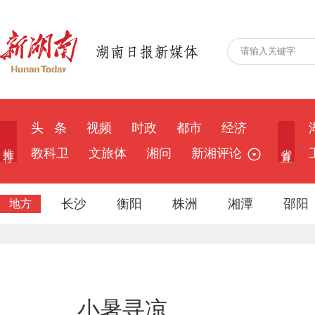
头 条
视频
时政
都市
经济
推 荐
省 直
教科卫
文旅体
湘问
新湘评论
长沙
衡阳
株洲
湘潭
邵阳
地方
小暑寻凉