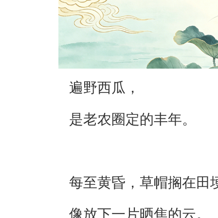
遍野西瓜，
是老农圈定的丰年。
每至黄昏，草帽搁在田
像放下一片晒焦的云。