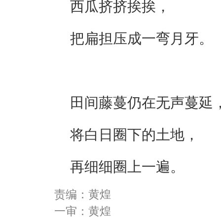
西瓜挤挤挨挨，
把扁担压成一弯月牙。
田间藤蔓仍在无声蔓延
将白日圈下的土地，
再细细圈上一遍。
责编：黄煌
一审：黄煌