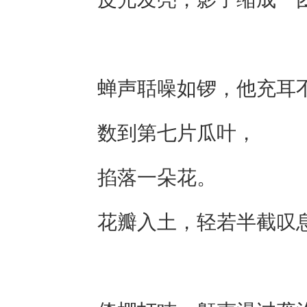
蝉声聒噪如锣，他充耳
数到第七片瓜叶，
掐落一朵花。
花瓣入土，轻若半截叹