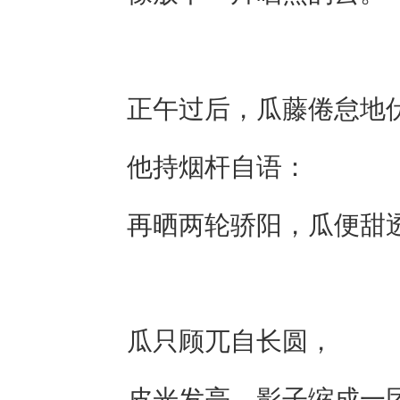
正午过后，瓜藤倦怠地
他持烟杆自语：
再晒两轮骄阳，瓜便甜
瓜只顾兀自长圆，
皮光发亮，影子缩成一