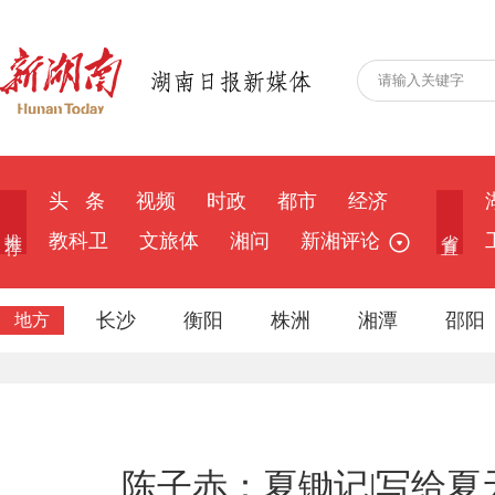
头 条
视频
时政
都市
经济
推 荐
省 直
教科卫
文旅体
湘问
新湘评论
长沙
衡阳
株洲
湘潭
邵阳
地方
陈子赤：夏锄记|写给夏