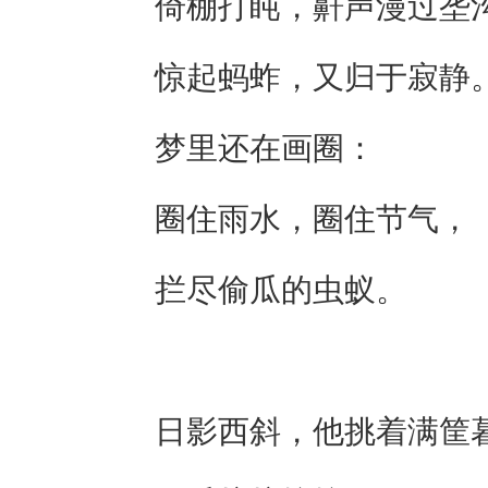
倚棚打盹，鼾声漫过垄
惊起蚂蚱，又归于寂静
梦里还在画圈：
圈住雨水，圈住节气，
拦尽偷瓜的虫蚁。
日影西斜，他挑着满筐