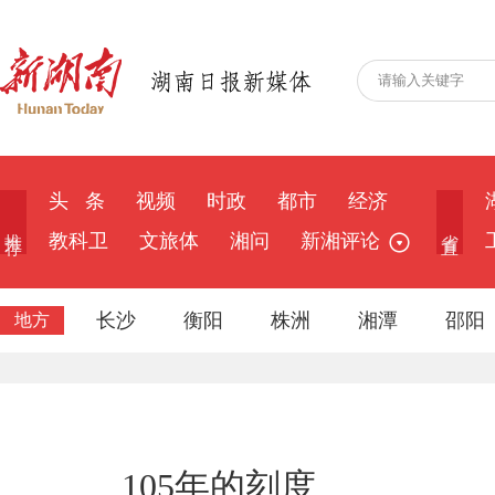
头 条
视频
时政
都市
经济
推 荐
省 直
教科卫
文旅体
湘问
新湘评论
长沙
衡阳
株洲
湘潭
邵阳
地方
105年的刻度