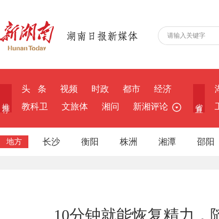
头 条
视频
时政
都市
经济
推 荐
省 直
教科卫
文旅体
湘问
新湘评论
长沙
衡阳
株洲
湘潭
邵阳
地方
10分钟就能恢复精力，