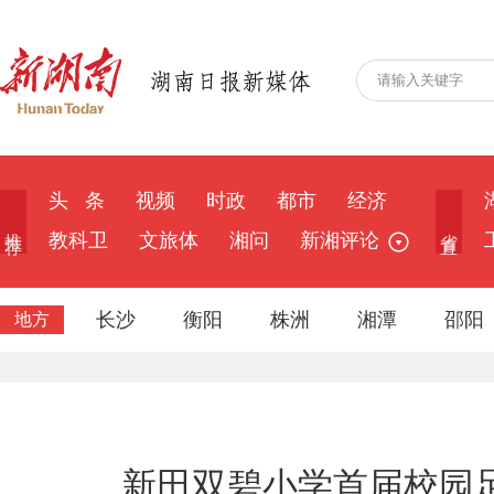
头 条
视频
时政
都市
经济
推 荐
省 直
教科卫
文旅体
湘问
新湘评论
长沙
衡阳
株洲
湘潭
邵阳
地方
新田双碧小学首届校园