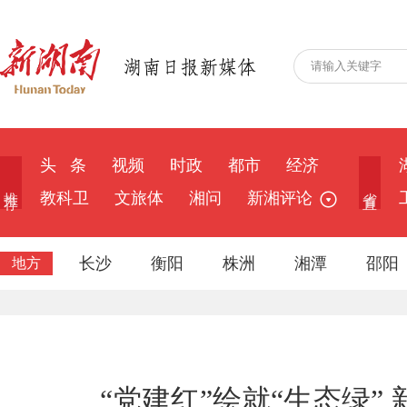
头 条
视频
时政
都市
经济
推 荐
省 直
教科卫
文旅体
湘问
新湘评论
长沙
衡阳
株洲
湘潭
邵阳
地方
“党建红”绘就“生态绿”