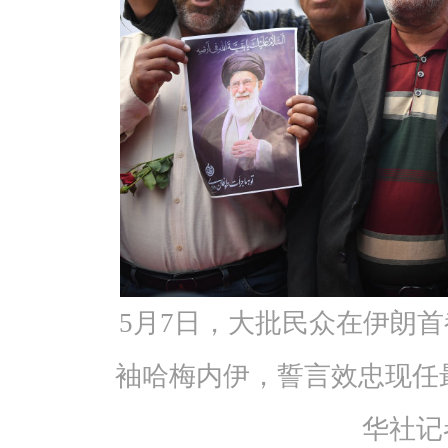
5月7日，大批民众在伊朗
袖哈梅内伊，誓言效忠现任
华社记