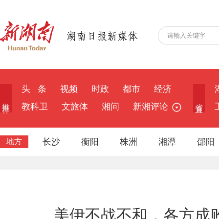
头 条
视频
时政
都市
经济
推 荐
省 直
教科卫
文旅体
湘问
新湘评论
长沙
衡阳
株洲
湘潭
邵阳
地方
美伊不战不和，各方成