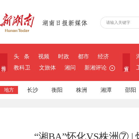
头 条
视频
时政
都市
经济
推 荐
省 直
教科卫
文旅体
湘问
新湘评论
长沙
衡阳
株洲
湘潭
邵阳
地方
“湘BA”怀化VS株洲⑦