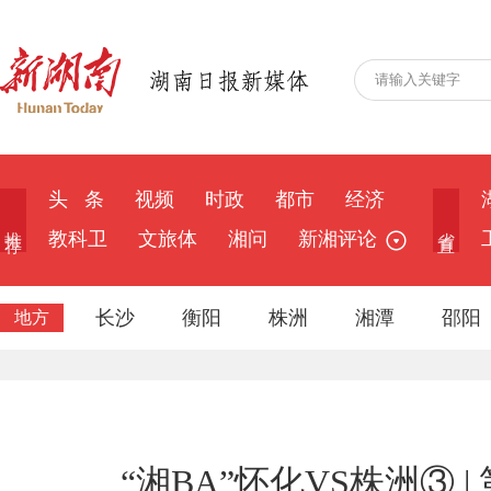
头 条
视频
时政
都市
经济
推 荐
省 直
教科卫
文旅体
湘问
新湘评论
长沙
衡阳
株洲
湘潭
邵阳
地方
“湘BA”怀化VS株洲③ 