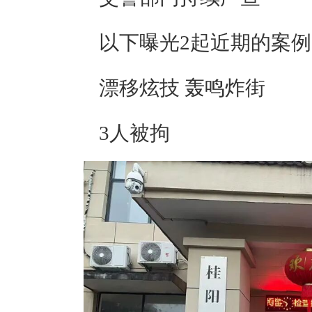
以下曝光2起近期的案例
漂移炫技 轰鸣炸街
3人被拘