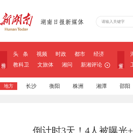
头 条
视频
时政
都市
经济
推 荐
省 直
教科卫
文旅体
湘问
新湘评论
长沙
衡阳
株洲
湘潭
邵阳
地方
倒计时3天！4人被曝光