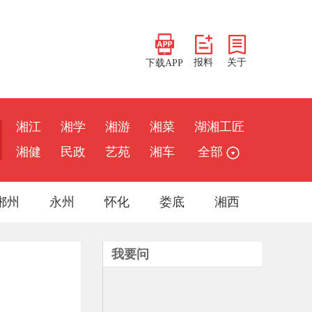
报料
关于
下载APP
湘江
湘学
湘游
湘菜
湖湘工匠
湘健
民政
艺苑
湘车
全部
郴州
永州
怀化
娄底
湘西
我要问