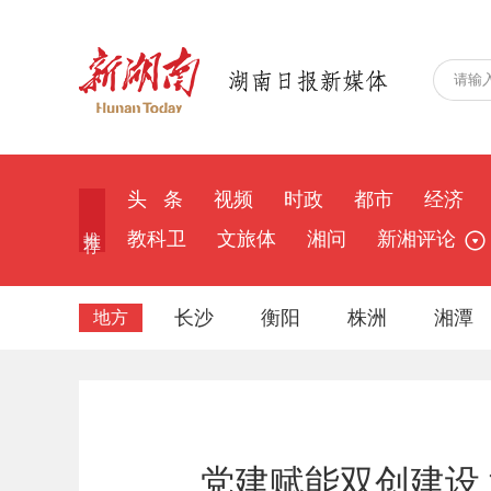
头 条
视频
时政
都市
经济
推 荐
教科卫
文旅体
湘问
新湘评论
长沙
衡阳
株洲
湘潭
地方
党建赋能双创建设