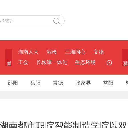
湖南人大
湘检
三湘同心
文物
省 直
精 选
工会
长株潭一体化
生态环境
邵阳
岳阳
常德
张家界
益阳
 湖南都市职院智能制造学院以双