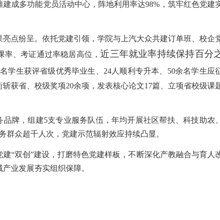
准建成多功能党员活动中心，阵地利用率达98%，筑牢红色党建
果亮点纷呈。依托党建引领，学院与上汽大众共建订单班、校企
近三年就业率持续保持百分
课率、考证通过率稳居高位，
2名学生获评省级优秀毕业生、24人顺利专升本、50余名学生应
斩获省、校级奖项20余项，发表核心论文17篇、立项省校级课
服务品牌，组建5支专业服务队伍，年均开展社区帮扶、科技助农
服务群众超千人次，党建示范辐射效应持续凸显。
党建“双创”建设，打磨特色党建样板，不断深化产教融合与育人
域产业发展夯实组织保障。