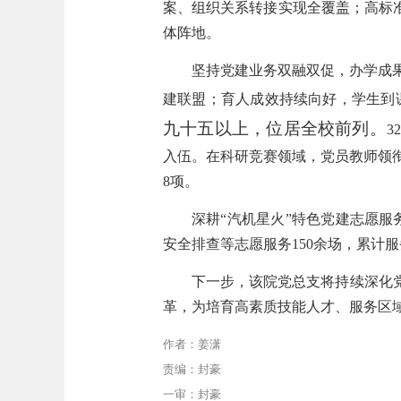
案、组织关系转接实现全覆盖；高标
体阵地。
坚持党建业务双融双促，办学成
建联盟；育人成效持续向好，学生到
九十五以上，位居全校前列。
3
入伍。在科研竞赛领域，党员教师领衔
8项。
深耕“汽机星火”特色党建志愿
安全排查等志愿服务150余场，累计
下一步，该院党总支将持续深化
革，为培育高素质技能人才、服务区
作者：姜潇
责编：封豪
一审：封豪