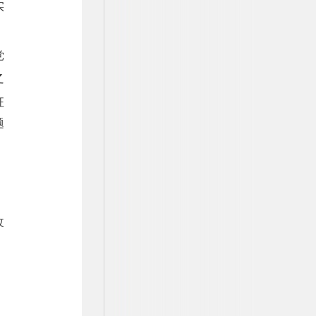
实
党
之
征
题
、
改