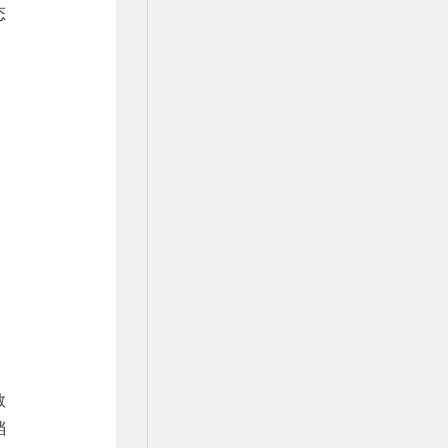
态
教
档