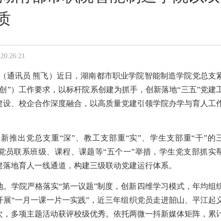
质
:26:21
讯（通讯员 熊飞）近日，湖南都市职业学院智能制造学院党总支
创”）工作要求，以标杆院系创建为抓手，创新落地“三五”党建
建设、校企合作深度融合，以高质量党建引领学院办学与育人工
新推出党总支重“深”、教工支部重“实”、学生支部重“干”的
实党员联系班级、课程、课题等“五个一”举措，学生党支部抓实
建落地育人一线通道，构建三级联动党建运行体系。
地。学院严格落实“第一议题”制度，创新四维学习模式，年均组
开展“一月一课一片一实践”，近三年组织党员走进韶山、平江起
余次，多项主题活动获评校级优秀。依托两微一抖新媒体矩阵，累