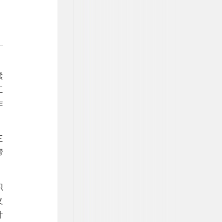
紧
工
作
三
帮
织
义
计