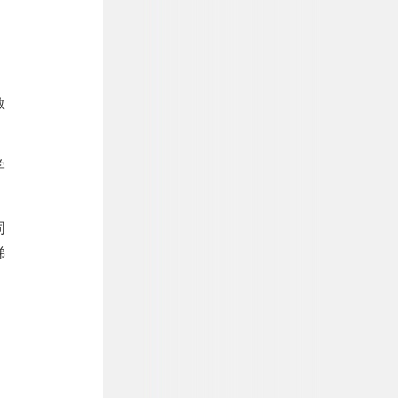
教
学
同
梯