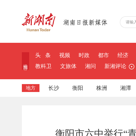
头 条
视频
时政
都市
经济
推 荐
教科卫
文旅体
湘问
新湘评论
长沙
衡阳
株洲
湘潭
地方
衡阳市六中举行“