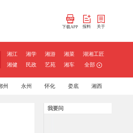
报料
关于
下载APP
湘江
湘学
湘游
湘菜
湖湘工匠
湘健
民政
艺苑
湘车
全部
郴州
永州
怀化
娄底
湘西
我要问