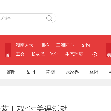
湖南人大
湘检
三湘同心
文物
省 直
精 选
工会
长株潭一体化
生态环境
邵阳
岳阳
常德
张家界
益阳
青蓝工程”过关课活动