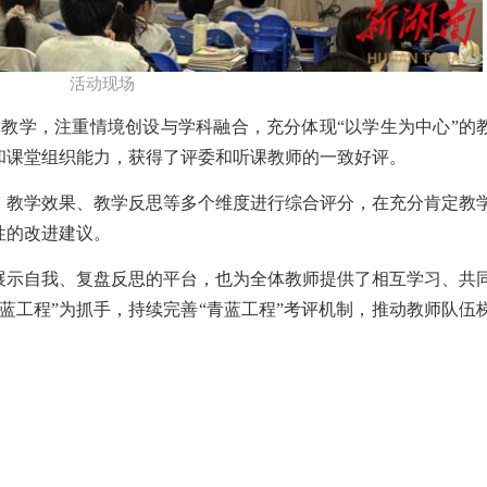
活动现场​
体教学，注重情境创设与学科融合，充分体现
“以学生为中心”的
和课堂组织能力
，
获得了评委和听课教师的一致好评。
、教学效果、教学反思等多个维度进行综合评分，在充分肯定教
性的改进建议。
展示自我、
复盘反思
的平台，也为
全体
教师提供了相互学习、共
青蓝工程”为抓手，持续完善
“
青蓝工程
”
考评机制，推动教师队伍