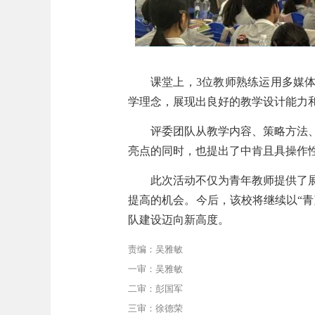
课堂上，
3
位教师熟练运用多媒
学理念
，
展现
出
良好的教学设计能力
评委团队从教学内容、策略方法
亮点的同时，也提出了中肯且具操作
此
次活动不仅为青年教师提供了
提高的机会。
今后，该
校将继续以
“
队建设迈向新高度。
责编：吴雅敏
一审：吴雅敏
二审：彭国军
三审：徐德荣