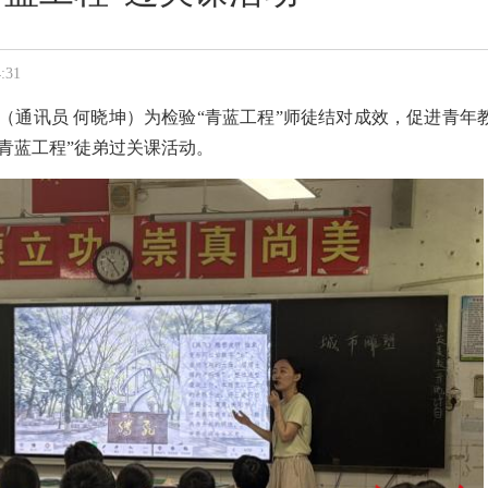
:31
讯（通讯员 何晓坤）
为检验
“青蓝工程”师徒结对成效，促进青年
“青蓝工程”徒弟过关课活动。