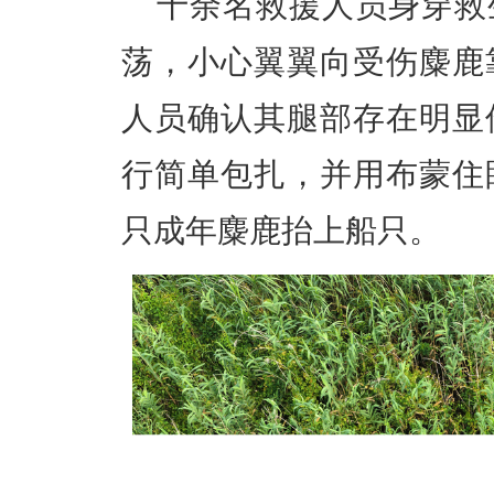
十余名救援人员身穿救
荡，小心翼翼向受伤麋鹿
人员确认其腿部存在明显
行简单包扎，并用布蒙住
只成年麋鹿抬上船只。