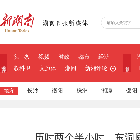
头 条
视频
时政
都市
经济
推 荐
省 直
教科卫
文旅体
湘问
新湘评论
长沙
衡阳
株洲
湘潭
邵阳
地方
历时两个半小时，东洞