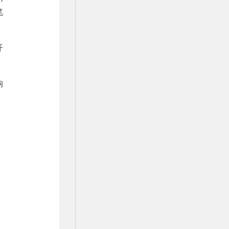
笔
开
响