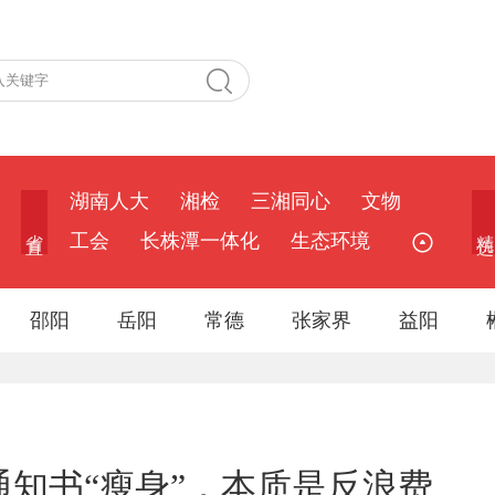
湖南人大
湘检
三湘同心
文物
省 直
精 选
工会
长株潭一体化
生态环境
邵阳
岳阳
常德
张家界
益阳
取通知书“瘦身”，本质是反浪费