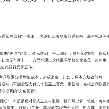
取通知书回归“一页纸”，坚决纠治奢华录取通知书、新生礼盒等
知书“创意”迭出：激光雕刻、手工篆刻，附带AR技术、盲盒
…初衷无可厚非，一方面可通过这些展示学校文化底蕴，给新生
也借此进行品牌宣传。
意录取通知书增加成本，造成浪费。比如，原本几块钱就可印
份通知书可能需要支付几十甚至上百元。更甚者，名校之间拼设
非必要的“文创竞赛”。
一页纸”，本质是反对形式主义与浪费。我们可以算一笔账：每年
元包装费用，就是1.3亿元。高校教育经费怎么用、用在哪，需要