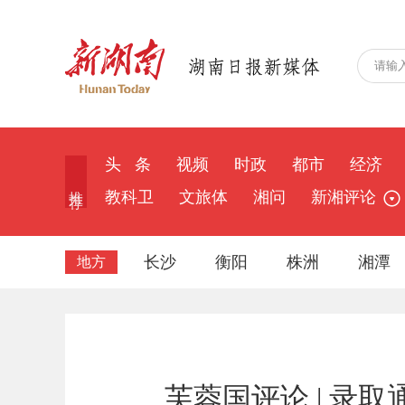
头 条
视频
时政
都市
经济
推 荐
教科卫
文旅体
湘问
新湘评论
长沙
衡阳
株洲
湘潭
地方
芙蓉国评论 | 录