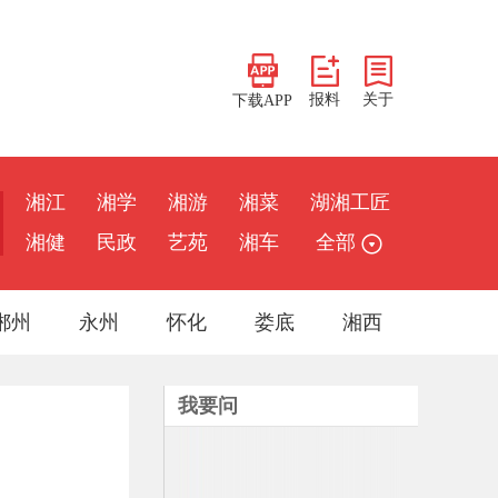
报料
关于
下载APP
湘江
湘学
湘游
湘菜
湖湘工匠
湘健
民政
艺苑
湘车
全部
郴州
永州
怀化
娄底
湘西
我要问