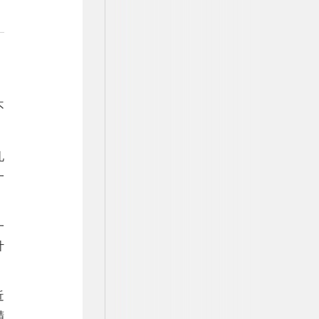
不
礼
一
一
计
近
精