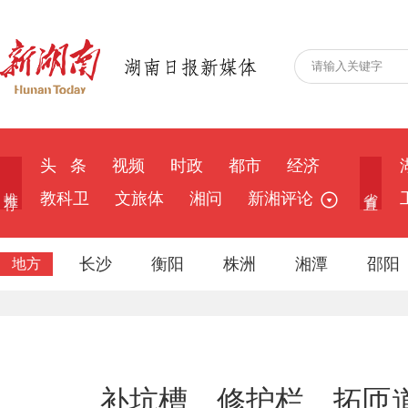
头 条
视频
时政
都市
经济
推 荐
省 直
教科卫
文旅体
湘问
新湘评论
长沙
衡阳
株洲
湘潭
邵阳
地方
补坑槽、修护栏、拓匝